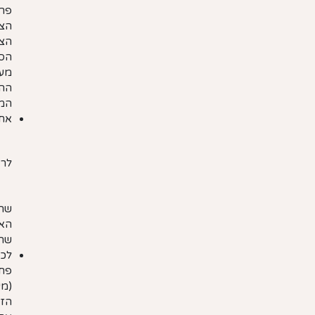
ההצ
המש
אחר
לרא
שהמ
לכל
(מע
הזה