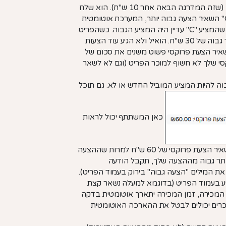
פרוקסי. אחר כך הגיע עוד מציע "h" ומצא שהצעת המינימום עמד על 15 ש"ח (שזה המדרגה הבאה אחר 10 ש"ח). הוא שלח
הצעה של 15 ש"ח. המערכת קבלה את ההצעה של "h", אבל היות והמציע "C" השאיר הצעה גבוה יותר, המערכת אוטומטית
הציע עבור "C" הצעה של 20 ש"ח (שזה המדרגה הבאה אחר 15 ש"ח) ככה שהמציע "C" עדיין היה המציע הגבוה. כשהפריט
הסתיים, "C" זכה בפריט במחיר של 20 ש"ח למרות שהוא השאיר הצעה יותר גבוה של 30 ש"ח. הואיל ולא הגיע עוד הצעות
שתמש במלא ההצעה שלו (30 ש"ח). כדי להשאיר הצעת פרוקסי פשוט משנים את סכום של
י שלך לא חשוף למוכר הפריט (וגם לא לשאר
 להיות המציע המוביל החדש או לא. גם תוכל
כאן המשתתף יכול לראות
שהוע כרגע המציע המוביל (דרך המילים "הצעה גבוהה" בירוק) וגם שהוא השאיר הצעת פרוקסי של 60 ש"ח למרות שההצעה
עת פרוקסי יותר גבוה מההצעה שלך, תקבל הודעה
 המילים "הצעה גבוה" בירוק בעמוד הפריט).
יע בעמוד הפריט (בדוגמא למעלה נשאר קצת
 של המכירה, זמן המכירה יתארך אוטומטית בדקה
כרים יכולים לבטל את ההארכה האוטומטית