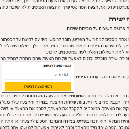
אתה המציע המוביל ותרצה לעדכן את הצעת הפרוקסי שלך, ניתן לשלוח
ערכת יעדכן את הצעת הפרוקסי שלך. ההצעה האקטיבית לא ישתנה כתו
 ישירה
 פרטים חשובים על מכירות ישירות:
אתה מסכים למחיר של הפריט, תוכל לרוכשו מיד עם לחיצת על הכפתור 
דך לרכוש את הפריט בתנאים שהמוכר הציג. אם יש לך שאלות שיכולים ל
ול את השאלות האלה
לפני
שמסכימים לרכוש.
ירה ישירה מוכרים יכולים לאפשר שליחת הצעות שהם מתחת למחיר הרכ
, זה יראה ככה בעמוד הפריט:
גם יכולים להגדיר סירוב אוטומטית אם ההצעה הוא מתחת למחיר מסוי
ירו, תקבל סירוב מיידית בעת שליחת ההצעה. במידה וההצעה שלך מעל 
קול את הצעתך. המוכר יכול לקבל את הצעתך, לסרב את ההצעה או לשלוח
עה לגבי החלטת המוכר. שליחת הצעה לא משריינת לך את הפריט ולכם ב
ירו המלא, הוא יזכה בפריט. במידה והמוכר הסכים להצעתך או אתה ה
וכר, הפריט ירד מיד מהאתר וכבר לא יהיה אפשרות למישהו אחר לרכו