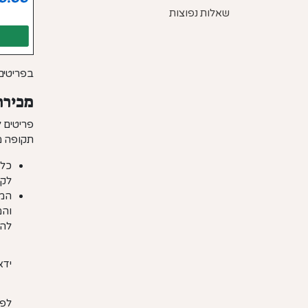
שאלות נפוצות
בפריטים
מכירה
פריטים 
תקופה מ
כל 
לקב
המע
והמ
להצ
ידא