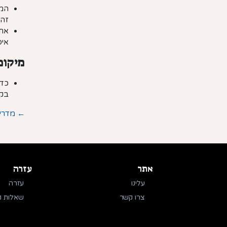
המו
זה 
אחר
איס
מיקומ
כדא
בקר
← מדריך
אתר
עזרה
עלינו
עזרה
צרו קשר
שאלות נ