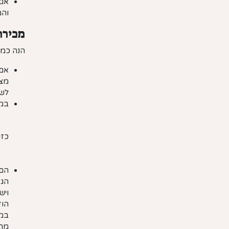
אם 
והמ
מכירה
הנה כמה
אם 
מצי
לשא
במכ
כזו
הם 
הגד
ויש
הוד
במח
מהמ